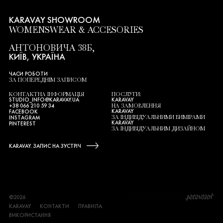
KARAVAY SHOWROOM
WOMENSWEAR & ACCESORIES
АНТОНОВИЧА 38Б,
КИЇВ, УКРАЇНА
ЧАСИ РОБОТИ
ЗА ПОПЕРЕДНІМ ЗАПИСОМ
КОНТАКТНА ІНФОРМАЦІЯ
ПОСЛУГИ:
STUDIO_INFO@KARAVAY.UA
KARAVAY
НА ЗАМОВЛЕННЯ
+38 066 210 59 34
KARAVAY
FACEBOOK
ЗА ІНДИВІДУАЛЬНИМИ ВИМІРАМИ
INSTAGRAM
KARAVAY
PINTEREST
ЗА ІНДИВІДУАЛЬНИМ ДИЗАЙНОМ
KARAVAY. ЗАПИС НА ЗУСТРІЧ
©2026
WEB DEVELOPMENT
KARAVAY
КОНТАКТИ
ПРАВИЛА
ВИКОРИСТАННЯ