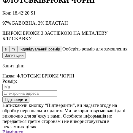
ФЛОТСЬКІ
БРЮКИ ЧОРНІ
Код: 18.42’20 S1
97% БАВОВНА, 3% ЕЛАСТАН
ШИРОКІ БРЮКИ З ЗАСТІБКОЮ НА МЕТАЛЕВУ
БЛИСКАВКУ
Ооберіть розмір для замовлення
s
m
індивідуальний розмір
Запит ціни
Запит
ціни
Назва: ФЛОТСЬКІ БРЮКИ ЧОРНІ
Розмір:
Підтвердити
Натискаючи кнопку “Підтвердити”, ви надаєте згоду на
обробку персональних даних. Ми використовуємо ваші дані
виключно для зв’язку з вами. Особиста інформація не
передається третім сторонам і не використовується в
рекламних цілях.
Відмінити