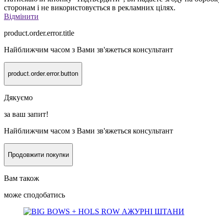
сторонам і не використовується в рекламних цілях.
Відмінити
product.order.error.title
Найближчим часом з Вами зв'яжеться консультант
product.order.error.button
Дякуємо
за ваш запит!
Найближчим часом з Вами зв'яжеться консультант
Продовжити покупки
Вам також
може сподобатись