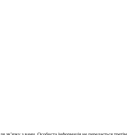
 зв’язку з вами. Особиста інформація не передається третім