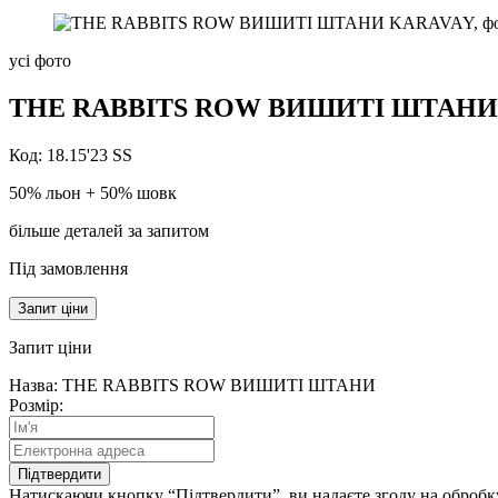
усі фото
THE RABBITS ROW
ВИШИТІ
ШТАНИ
Код: 18.15'23 SS
50% льон + 50% шовк
більше деталей за запитом
Під замовлення
Запит ціни
Запит
ціни
Назва: THE RABBITS ROW ВИШИТІ ШТАНИ
Розмір:
Підтвердити
Натискаючи кнопку “Підтвердити”, ви надаєте згоду на обробку