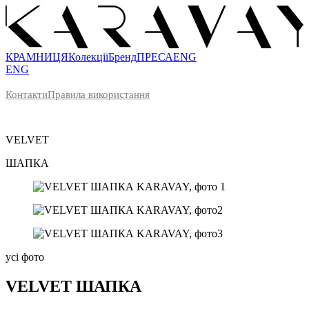
КРАМНИЦЯ
Колекції
Бренд
ПРЕСА
ENG
ENG
Контакти
Правила використання
VELVET
ШАПКА
усі фото
VELVET
ШАПКА