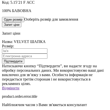
Код: 5.15’21 F АСС
100% БАВОВНА
Ооберіть розмір для замовлення
Один розмір
Запит ціни
Запит
ціни
Назва: VELVET ШАПКА
Розмір:
Підтвердити
Натискаючи кнопку “Підтвердити”, ви надаєте згоду на
обробку персональних даних. Ми використовуємо ваші дані
виключно для зв’язку з вами. Особиста інформація не
передається третім сторонам і не використовується в
рекламних цілях.
Відмінити
product.order.error.title
Найближчим часом з Вами зв'яжеться консультант