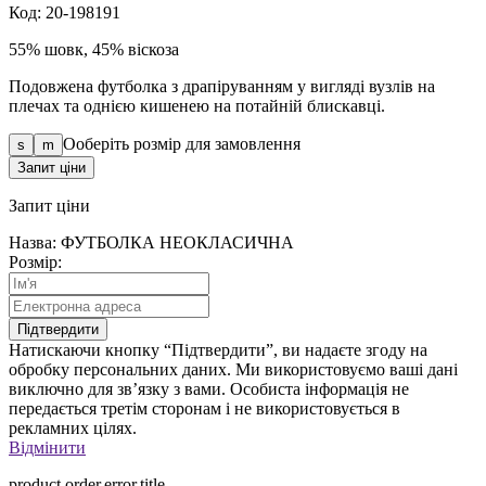
Код: 20-198191
55% шовк, 45% віскоза
Подовжена футболка з драпіруванням у вигляді вузлів на
плечах та однією кишенею на потайній блискавці.
Ооберіть розмір для замовлення
s
m
Запит ціни
Запит
ціни
Назва: ФУТБОЛКА НЕОКЛАСИЧНА
Розмір:
Підтвердити
Натискаючи кнопку “Підтвердити”, ви надаєте згоду на
обробку персональних даних. Ми використовуємо ваші дані
виключно для зв’язку з вами. Особиста інформація не
передається третім сторонам і не використовується в
рекламних цілях.
Відмінити
product.order.error.title